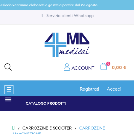
riodo verranno elaborati e gestiti a partire dal 26 agosto.
Servizio clienti Whatsapp
0
0,00 €
ACCOUNT
navigazione
☰
Registrati
Accedi
Toggle
CATALOGO PRODOTTI
CARROZZINE E SCOOTER
CARROZZINE