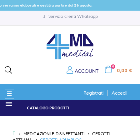
ranno elaborati e gestiti a partire dal 26 agosto.
Servizio clienti Whatsapp
0
0,00 €
ACCOUNT
navigazione
☰
Registrati
Accedi
Toggle
CATALOGO PRODOTTI
MEDICAZIONI E DISINFETTANTI
CEROTTI