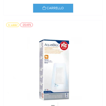
CARRELLO
In saldo!
-20,45%