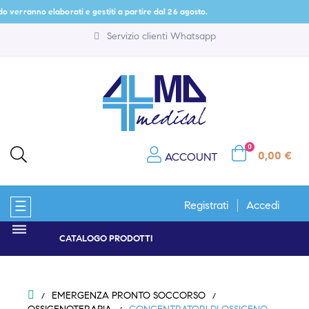
erranno elaborati e gestiti a partire dal 26 agosto.
Servizio clienti Whatsapp
0
0,00 €
ACCOUNT
navigazione
☰
Registrati
Accedi
Toggle
CATALOGO PRODOTTI
EMERGENZA PRONTO SOCCORSO