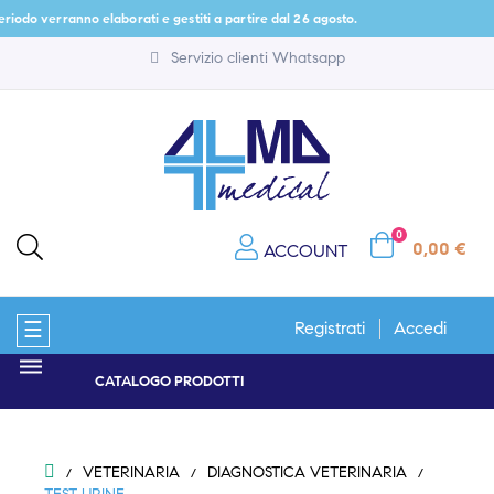
iodo verranno elaborati e gestiti a partire dal 26 agosto.
Servizio clienti Whatsapp
0
0,00 €
ACCOUNT
navigazione
☰
Registrati
Accedi
Toggle
CATALOGO PRODOTTI
VETERINARIA
DIAGNOSTICA VETERINARIA