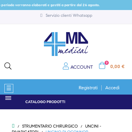
 periodo verranno elaborati e gestiti a partire dal 26 agosto.
Servizio clienti Whatsapp
0
0,00 €
ACCOUNT
navigazione
☰
Registrati
Accedi
Toggle
CATALOGO PRODOTTI
STRUMENTARIO CHIRURGICO
UNCINI -