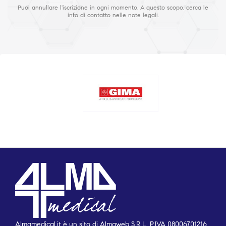
Puoi annullare l'iscrizione in ogni momento. A questo scopo, cerca le
info di contatto nelle note legali.
Almamedical.it è un sito di Almaweb S.R.L. P.IVA 08006701216