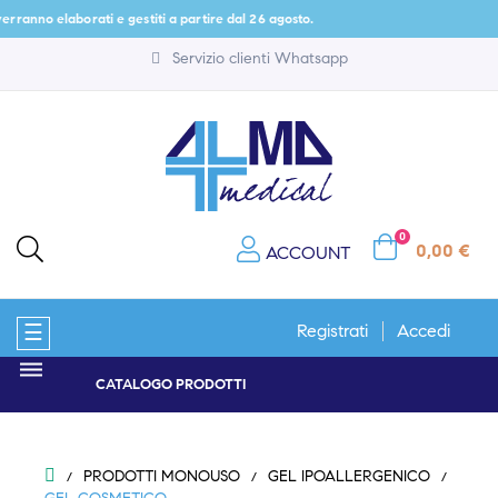
no elaborati e gestiti a partire dal 26 agosto.
Servizio clienti Whatsapp
0
0,00 €
ACCOUNT
navigazione
☰
Registrati
Accedi
Toggle
CATALOGO PRODOTTI
PRODOTTI MONOUSO
GEL IPOALLERGENICO