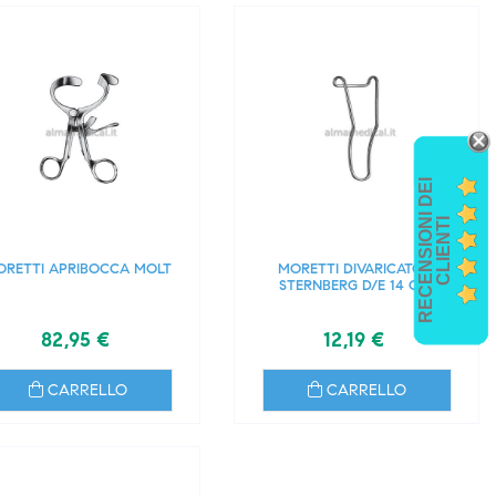
R
E
C
E
N
S
I
O
I
D
E
I
C
L
I
E
N
T
N
I
ORETTI APRIBOCCA MOLT
MORETTI DIVARICATORI
STERNBERG D/E 14 CM.
82,95 €
12,19 €
CARRELLO
CARRELLO