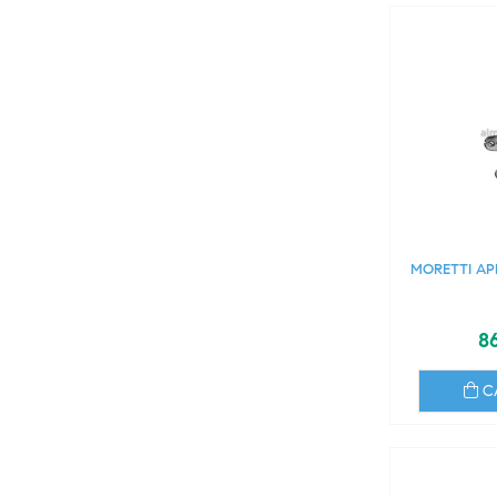
MORETTI AP
86
C