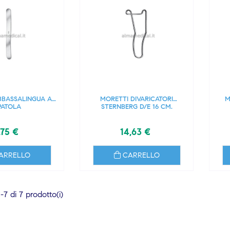
BBASSALINGUA A
MORETTI DIVARICATORI
M
PATOLA
STERNBERG D/E 16 CM.
,75 €
14,63 €
ARRELLO
CARRELLO
7 di 7 prodotto(i)