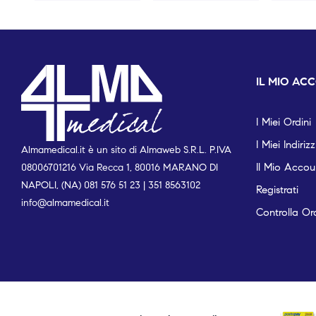
IL MIO AC
I Miei Ordini
I Miei Indirizz
Almamedical.it è un sito di Almaweb S.R.L. P.IVA
Il Mio Accou
08006701216 Via Recca 1, 80016 MARANO DI
NAPOLI, (NA) 081 576 51 23 | 351 8563102
Registrati
info@almamedical.it
Controlla Or