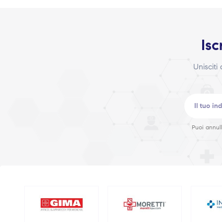
Isc
Unisciti
Puoi annull