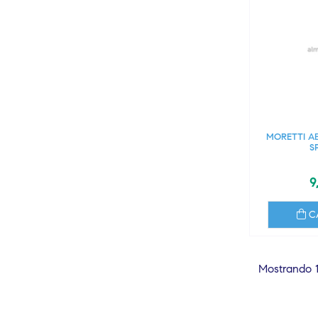
MORETTI A
S
9
C
Mostrando 1-