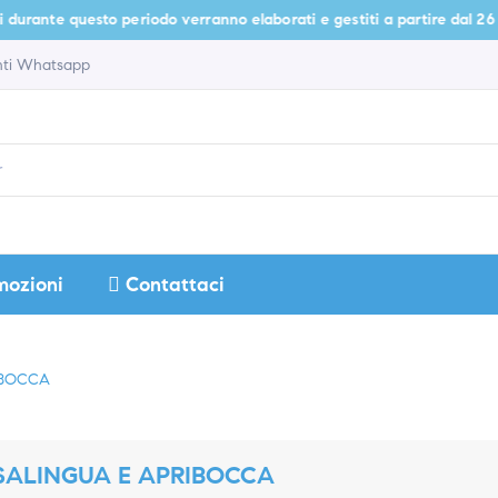
nte questo periodo verranno elaborati e gestiti a partire dal 26 agosto.
enti Whatsapp
mozioni
Contattaci
IBOCCA
SALINGUA E APRIBOCCA