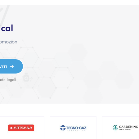
ical
romozioni
VITI
ote legali.