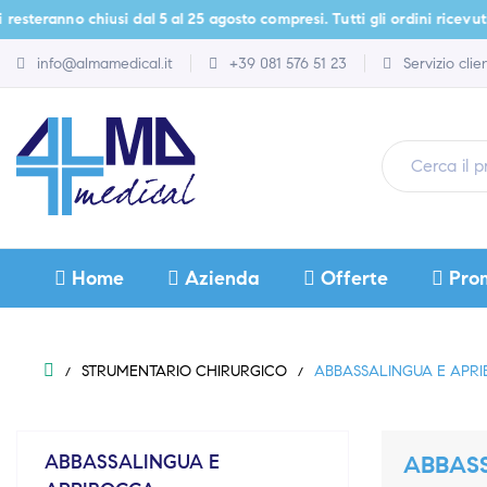
ranno chiusi dal 5 al 25 agosto compresi. Tutti gli ordini ricevuti dura
info@almamedical.it
+39 081 576 51 23
Servizio cli
Home
Azienda
Offerte
Pro
STRUMENTARIO CHIRURGICO
ABBASSALINGUA E APR
ABBASSALINGUA E
ABBAS