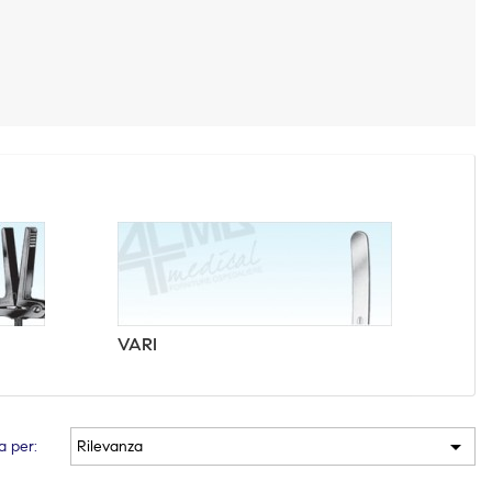
VARI

a per:
Rilevanza