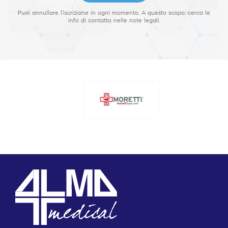
Puoi annullare l'iscrizione in ogni momento. A questo scopo, cerca le
info di contatto nelle note legali.