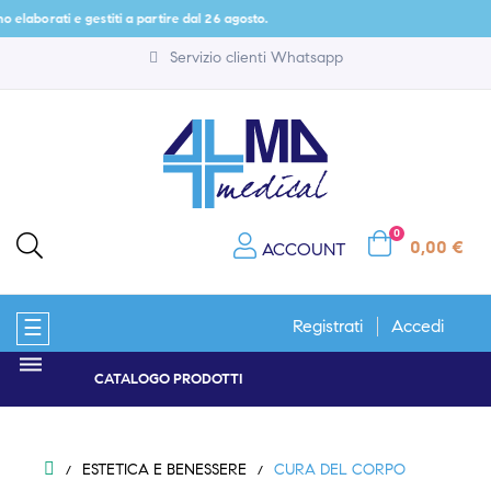
i e gestiti a partire dal 26 agosto.
Servizio clienti Whatsapp
0
0,00 €
ACCOUNT
navigazione
☰
Registrati
Accedi
Toggle
CATALOGO PRODOTTI
ESTETICA E BENESSERE
CURA DEL CORPO