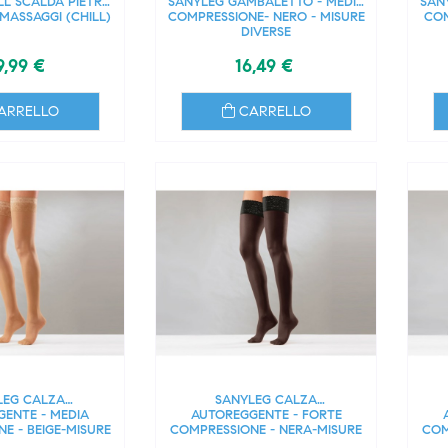
L SCALDA PIETRE
SANYLEG GAMBALETTO - MEDIA
SAN
MASSAGGI (CHILL)
COMPRESSIONE- NERO - MISURE
COM
DIVERSE
9,99 €
16,49 €
ARRELLO
CARRELLO
LEG CALZA
SANYLEG CALZA
ENTE - MEDIA
AUTOREGGENTE - FORTE
E - BEIGE-MISURE
COMPRESSIONE - NERA-MISURE
COM
IVERSE
DIVERSE