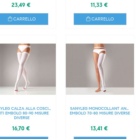
23,49 €
11,33 €
CARRELLO
CARRELLO
YLEG CALZA ALLA COSCIA
SANYLEG MONOCOLLANT ANTI
TI EMBOLO 80-90 MISURE
EMBOLO 70-80 MISURE DIVERSE
DIVERSE
16,70 €
13,41 €