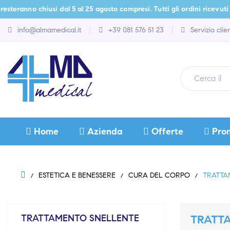
 chiusi dal 5 al 25 agosto compresi. Tutti gli ordini ricevuti durante q
info@almamedical.it
+39 081 576 51 23
Servizio cli
Home
Azienda
Offerte
Pro
ESTETICA E BENESSERE
CURA DEL CORPO
TRATTA
TRATTAMENTO SNELLENTE
TRATT