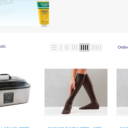
tti.
Ordin