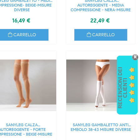
YLEG GAMBALETTO - MEDIA
SANYLEG CALZA
PRESSIONE- BEIGE-MISURE
AUTOREGGENTE - MEDIA
DIVERSE
COMPRESSIONE - NERA-MISURE
DIVERSE
16,49 €
22,49 €
CARRELLO
CARRELLO
R
E
C
E
N
S
I
O
I
D
E
I
C
L
I
E
N
T
N
I
SANYLEG CALZA
SANYLEG GAMBALETTO ANTI
AUTOREGGENTE - FORTE
EMBOLO 38-43 MISURE DIVERSE
PRESSIONE - BEIGE-MISURE
DIVERSE