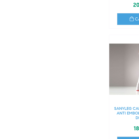
20
C
SANYLEG CA
ANTI EMBOL
D
18