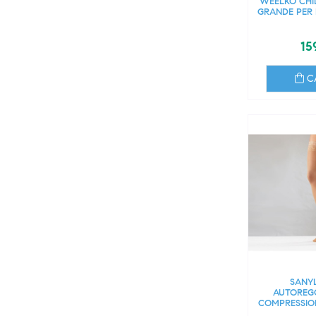
WEELKO CHIL
GRANDE PER 
15
C
SANY
AUTOREGG
COMPRESSION
D