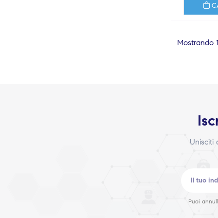
C
Mostrando 1-
Isc
Unisciti
Puoi annull