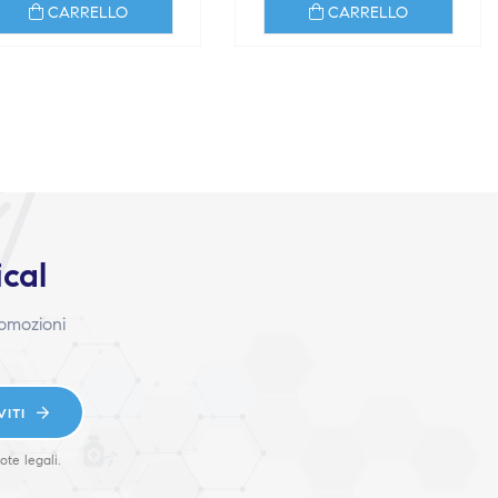
CARRELLO
CARRELLO
ical
romozioni
VITI
ote legali.