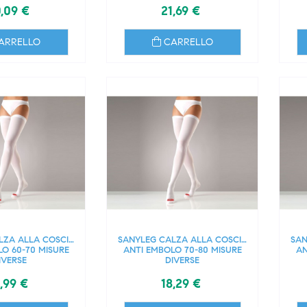
,09 €
21,69 €
ARRELLO
CARRELLO
LZA ALLA COSCIA
SANYLEG CALZA ALLA COSCIA
SAN
O 60-70 MISURE
ANTI EMBOLO 70-80 MISURE
AN
IVERSE
DIVERSE
,99 €
18,29 €