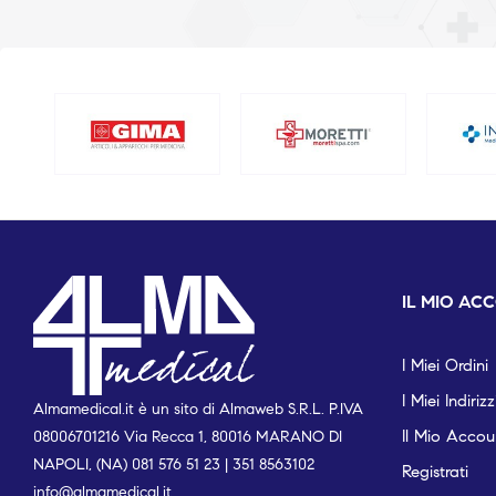
IL MIO AC
I Miei Ordini
I Miei Indirizz
Almamedical.it è un sito di Almaweb S.R.L. P.IVA
Il Mio Accou
08006701216 Via Recca 1, 80016 MARANO DI
NAPOLI, (NA) 081 576 51 23 | 351 8563102
Registrati
info@almamedical.it