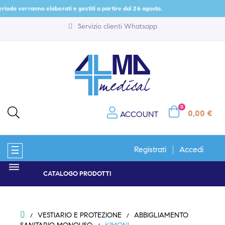
odo verranno elaborati e gestiti a partire dal 26 agosto.
Servizio clienti Whatsapp
0
0,00 €
ACCOUNT
navigazione
☰
Registrati
Accedi
Toggle
CATALOGO PRODOTTI
VESTIARIO E PROTEZIONE
ABBIGLIAMENTO