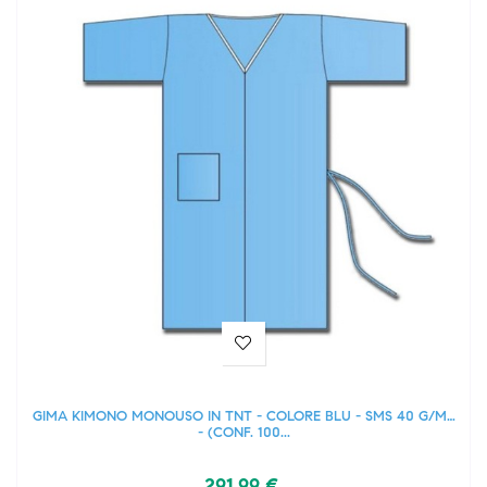
GIMA KIMONO MONOUSO IN TNT - COLORE BLU - SMS 40 G/M2
- (CONF. 100...
291,99 €