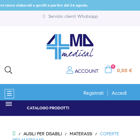
o elaborati e gestiti a partire dal 26 agosto.
Servizio clienti Whatsapp
0
0,00 €
ACCOUNT
navigazione
☰
Registrati
Accedi
Toggle
CATALOGO PRODOTTI
AUSILI PER DISABILI
MATERASSI
COPERTE