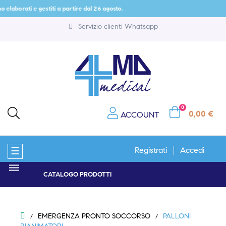
 e gestiti a partire dal 26 agosto.
Servizio clienti Whatsapp
0
0,00 €
ACCOUNT
navigazione
☰
Registrati
Accedi
Toggle
CATALOGO PRODOTTI
EMERGENZA PRONTO SOCCORSO
PALLONI