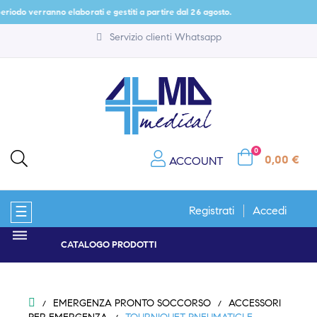
eriodo verranno elaborati e gestiti a partire dal 26 agosto.
Servizio clienti Whatsapp
0
0,00 €
ACCOUNT
navigazione
☰
Registrati
Accedi
Toggle
CATALOGO PRODOTTI
EMERGENZA PRONTO SOCCORSO
ACCESSORI