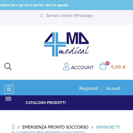
gestiti a partire dal 26 agosto.
Servizio clienti Whatsapp
0
0,00 €
ACCOUNT
navigazione
☰
Registrati
Accedi
Toggle
CATALOGO PRODOTTI
EMERGENZA PRONTO SOCCORSO
ARMADIETTI