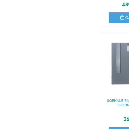
48
C
SOEHNLE BI
SOEHN
36