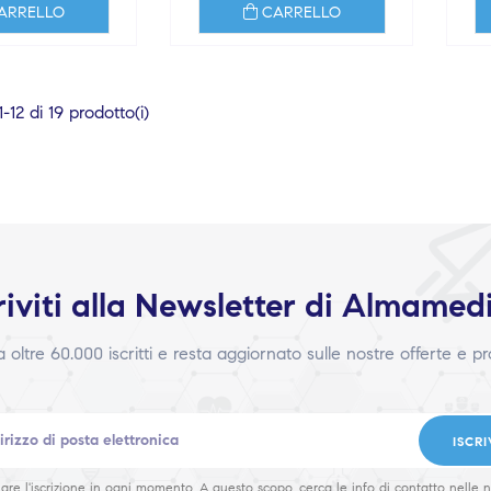
ARRELLO
CARRELLO
12 di 19 prodotto(i)
riviti alla Newsletter di Almamed
 a oltre 60.000 iscritti e resta aggiornato sulle nostre offerte e p
ISCRI
are l'iscrizione in ogni momento. A questo scopo, cerca le info di contatto nelle n