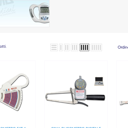
tti.
Ordin