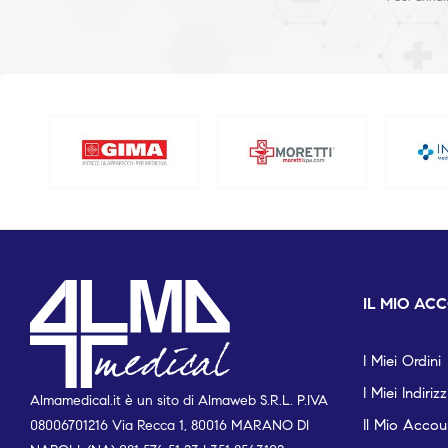
IL MIO AC
I Miei Ordini
I Miei Indirizz
Almamedical.it è un sito di Almaweb S.R.L. P.IVA
Il Mio Accou
08006701216 Via Recca 1, 80016 MARANO DI