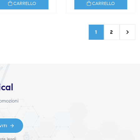
CARRELLO
CARRELLO

1
2
ical
romozioni
VITI
ote legali.