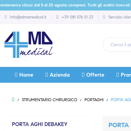
steranno chiusi dal 5 al 25 agosto compresi. Tutti gli ordini ricevuti du
info@almamedical.it
+39 081 576 51 23
Servizio cli
Home
Azienda
Offerte
Pro
STRUMENTARIO CHIRURGICO
PORTAGHI
PORTA AG
PORTA AGHI DEBAKEY
PORTA 