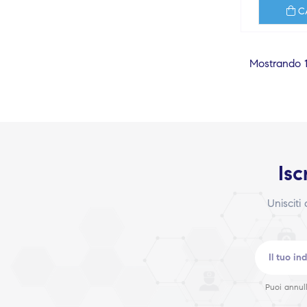
C
Mostrando 1-
Isc
Unisciti
Puoi annull