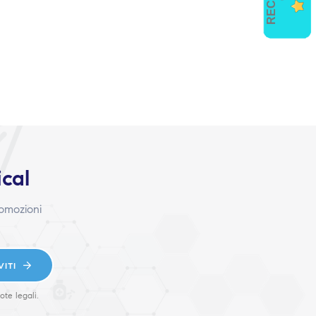
ical
romozioni
VITI
ote legali.