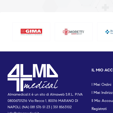
IL MIO AC
I Miei Ordini
I Miei Indirizz
Almamedical.it è un sito di Almaweb S.R.L. P.IVA
Il Mio Accou
08006701216 Via Recca 1, 80016 MARANO DI
NAPOLI, (NA) 081 576 51 23 | 351 8563102
Registrati