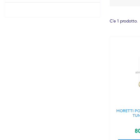
C'e 1 prodotto.
MORETTI PO
TU
80