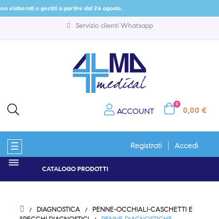
ti e gestiti a partire dal 26 agosto.
Servizio clienti Whatsapp
0
0,00 €
ACCOUNT
navigazione
☰
Registrati
Accedi
Toggle
CATALOGO PRODOTTI
DIAGNOSTICA
PENNE-OCCHIALI-CASCHETTI E