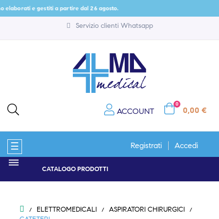
ti e gestiti a partire dal 26 agosto.
Servizio clienti Whatsapp
0
0,00 €
ACCOUNT
navigazione
☰
Registrati
Accedi
Toggle
CATALOGO PRODOTTI
ELETTROMEDICALI
ASPIRATORI CHIRURGICI