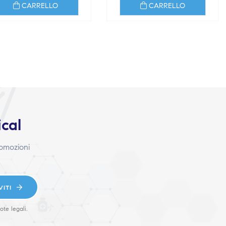
CARRELLO
CARRELLO
ical
romozioni
VITI
ote legali.