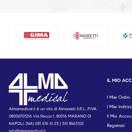
IL MIO AC
I Miei Ordini
I Miei Indirizz
Almamedical.it è un sito di Almaweb S.R.L. P.IVA
Il Mio Accou
08006701216 Via Recca 1, 80016 MARANO DI
NAPOLI, (NA) 081 576 51 23 | 351 8563102
Registrati
info@almamedical.it