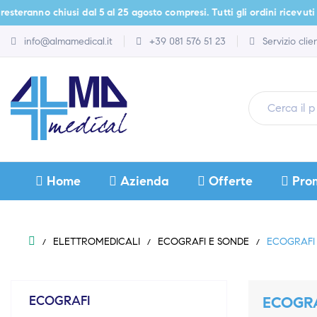
no chiusi dal 5 al 25 agosto compresi. Tutti gli ordini ricevuti durante
info@almamedical.it
+39 081 576 51 23
Servizio cli
Home
Azienda
Offerte
Pro
ELETTROMEDICALI
ECOGRAFI E SONDE
ECOGRAFI
ECOGRAFI
ECOGR