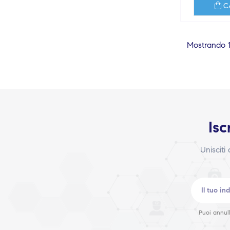
C
Mostrando 1-
Isc
Unisciti
Puoi annull