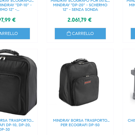
DRAY ECOGRAFO
MINDRAY ECOGRAFO PORTATILE
MIN
INDRAY "DP-10" -
MINDRAY "DP-20" - SCHERMO
MI
MO 12" -...
12" - SENZA SONDA
97,99 €
2.061,79 €
ARRELLO
CARRELLO
ORSA TRASPORTO
MINDRAY BORSA TRASPORTO
CHI
FI DP-10, DP-20,
PER ECOGRAFI DP-50
DP-30