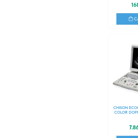
16
C
CHISON ECO
COLOR DOPP
7.8