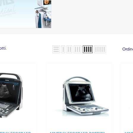
tti.
Ordin