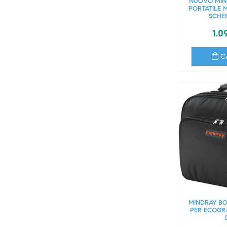
NUOVO MIN
PORTATILE M
SCHER
1.0
C
MINDRAY B
PER ECOGRA