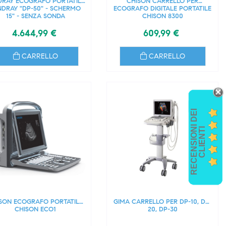
DRAY ECOGRAFO PORTATILE
CHISON CARRELLO PER
NDRAY "DP-50" - SCHERMO
ECOGRAFO DIGITALE PORTATILE
15" - SENZA SONDA
CHISON 8300
4.644,99 €
609,99 €
CARRELLO
CARRELLO
R
E
C
E
N
S
I
O
I
D
E
I
C
L
I
E
N
T
N
I
SON ECOGRAFO PORTATILE
GIMA CARRELLO PER DP-10, DP-
CHISON ECO1
20, DP-30