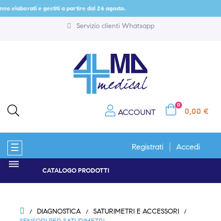
orati e gestiti a partire dal 26 agosto.
Servizio clienti Whatsapp
0
0,00 €
ACCOUNT
navigazione
☰
Registrati
Accedi
Toggle
CATALOGO PRODOTTI
DIAGNOSTICA
SATURIMETRI E ACCESSORI