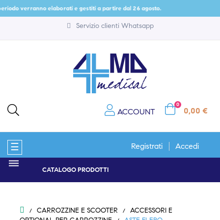
riodo verranno elaborati e gestiti a partire dal 26 agosto.
Servizio clienti Whatsapp
0
0,00 €
ACCOUNT
navigazione
☰
Registrati
Accedi
Toggle
CATALOGO PRODOTTI
CARROZZINE E SCOOTER
ACCESSORI E