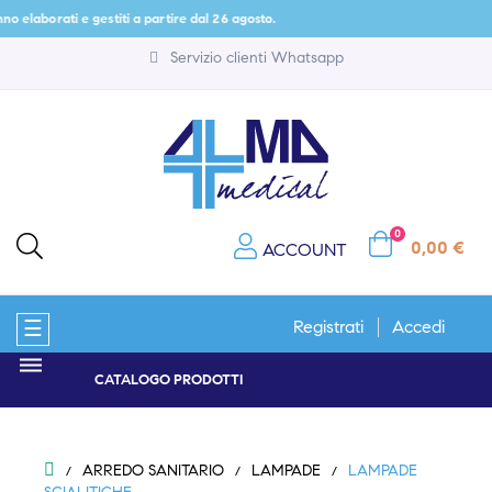
ati e gestiti a partire dal 26 agosto.
Servizio clienti Whatsapp
0
0,00 €
ACCOUNT
navigazione
☰
Registrati
Accedi
Toggle
CATALOGO PRODOTTI
ARREDO SANITARIO
LAMPADE
LAMPADE