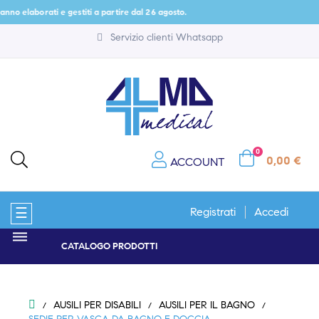
rati e gestiti a partire dal 26 agosto.
Servizio clienti Whatsapp
0
0,00 €
ACCOUNT
navigazione
☰
Registrati
Accedi
Toggle
CATALOGO PRODOTTI
AUSILI PER DISABILI
AUSILI PER IL BAGNO