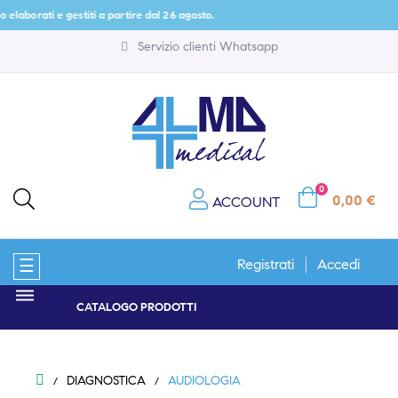
i e gestiti a partire dal 26 agosto.
Servizio clienti Whatsapp
0
0,00 €
ACCOUNT
navigazione
☰
Registrati
Accedi
Toggle
CATALOGO PRODOTTI
DIAGNOSTICA
AUDIOLOGIA