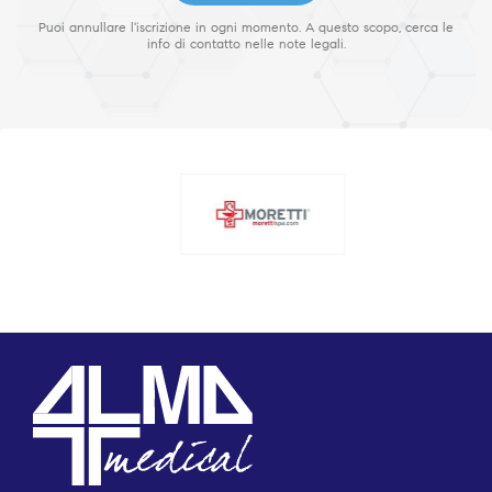
Puoi annullare l'iscrizione in ogni momento. A questo scopo, cerca le
info di contatto nelle note legali.