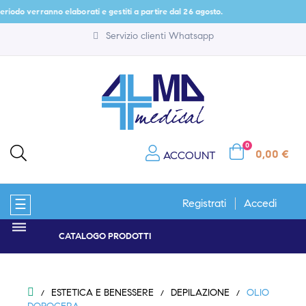
eriodo verranno elaborati e gestiti a partire dal 26 agosto.
Servizio clienti Whatsapp
0
0,00 €
ACCOUNT
navigazione
☰
Registrati
Accedi
Toggle
CATALOGO PRODOTTI
ESTETICA E BENESSERE
DEPILAZIONE
OLIO