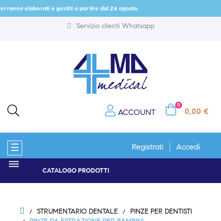
no elaborati e gestiti a partire dal 26 agosto.
Servizio clienti Whatsapp
0
0,00 €
ACCOUNT
navigazione
☰
Registrati
Accedi
Toggle
CATALOGO PRODOTTI
STRUMENTARIO DENTALE
PINZE PER DENTISTI