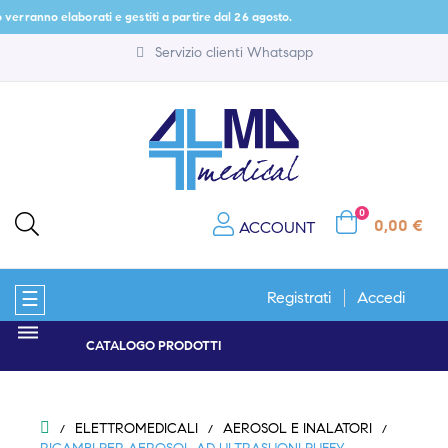
rranno elaborati e gestiti a partire dal 26 agosto.
Servizio clienti Whatsapp
0
0,00 €
ACCOUNT
navigazione
☰
Registrati
Accedi
Toggle
CATALOGO PRODOTTI
ELETTROMEDICALI
AEROSOL E INALATORI