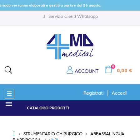
eriodo verranno elaborati e gestiti a partire dal 26 agosto.
Servizio clienti Whatsapp
0
0,00 €
ACCOUNT
navigazione
☰
Registrati
Accedi
Toggle
CATALOGO PRODOTTI
STRUMENTARIO CHIRURGICO
ABBASSALINGUA