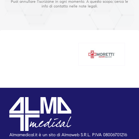
Puoi annullare l'iscrizione in ogni momento. A questo scopo, cerca le
info di contatto nelle note legali.
Almamedical.it è un sito di Almaweb S.R.L. P.IVA 08006701216