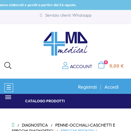
aborati e gestiti a partire dal 26 agosto.
Servizio clienti Whatsapp
0
0,00 €
ACCOUNT
navigazione
☰
Registrati
Accedi
Toggle
CATALOGO PRODOTTI
DIAGNOSTICA
PENNE-OCCHIALI-CASCHETTI E