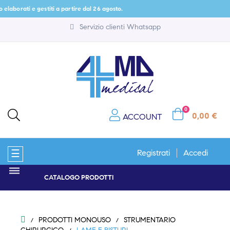
 e gestiti a partire dal 26 agosto.
Servizio clienti Whatsapp
0
0,00 €
ACCOUNT
navigazione
☰
Registrati
Accedi
Toggle
CATALOGO PRODOTTI
PRODOTTI MONOUSO
STRUMENTARIO