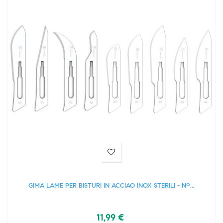
GIMA LAME PER BISTURI IN ACCIAO INOX STERILI - Nº...
11,99 €