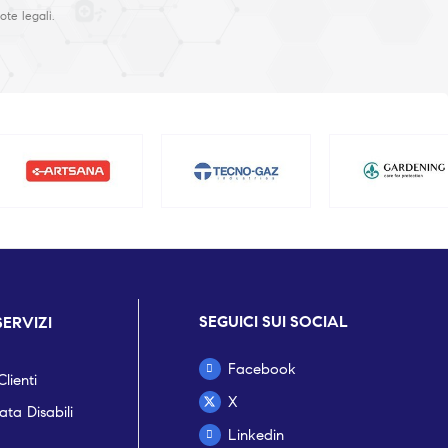
ote legali.
SEGUICI SUI SOCIAL
SERVIZI
Facebook
lienti
X
ta Disabili
Linkedin