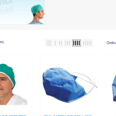
ti.
Ordin