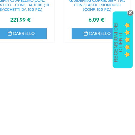
GIMA CAPPELLINO CON
GARDENING COPRIBARBA TNT
STICO - CONF. DA 1000 (10
CON ELASTICI MONOUSO
SACCHETTI DA 100 PZ.)
(CONF. 100 PZ.)
221,99 €
6,09 €
R
E
C
E
N
S
I
O
I
D
E
I
C
L
I
E
N
T
CARRELLO
CARRELLO
N
I