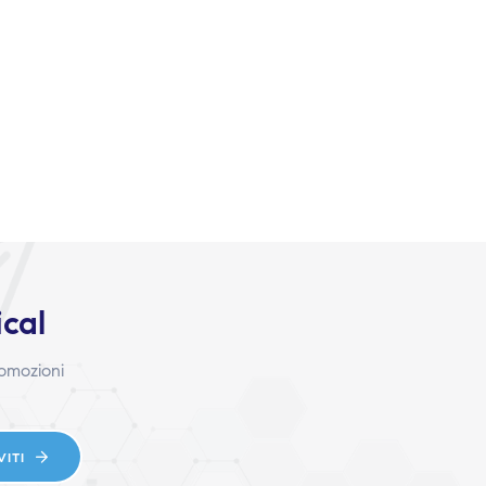
ical
romozioni
VITI