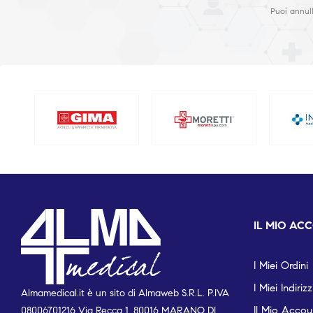
Puoi annull
IL MIO AC
I Miei Ordini
I Miei Indirizz
Almamedical.it è un sito di Almaweb S.R.L. P.IVA
Il Mio Accou
08006701216 Via Recca 1, 80016 MARANO DI