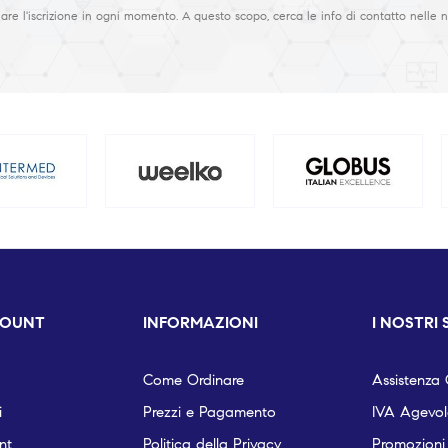
are l'iscrizione in ogni momento. A questo scopo, cerca le info di contatto nelle n
COUNT
INFORMAZIONI
I NOSTRI 
Come Ordinare
Assistenza C
i
Prezzi e Pagamento
IVA Agevola
nt
Politica della Privacy
Promozioni