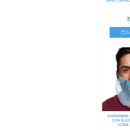
GIMA CAPPEL
-
7
C
GARDENING 
CON ELAS
(CONF.