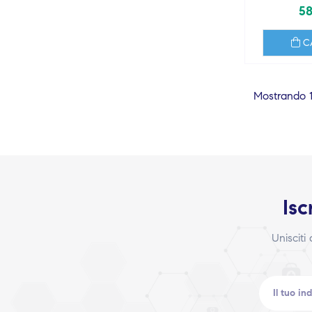
58
C
Mostrando 1-
Isc
Unisciti