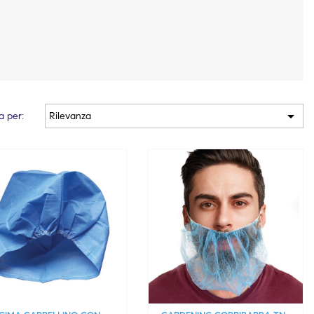

a per:
Rilevanza