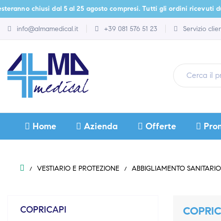
anno chiusi dal 5 al 25 agosto compresi. Tutti gli ordini ricevuti duran
info@almamedical.it
+39 081 576 51 23
Servizio cli
Home
Azienda
Offerte
Pro
VESTIARIO E PROTEZIONE
ABBIGLIAMENTO SANITAR
COPRICAPI
COPRIC