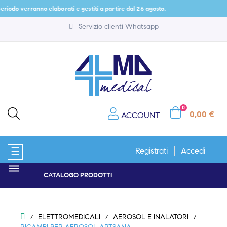
riodo verranno elaborati e gestiti a partire dal 26 agosto.
Servizio clienti Whatsapp
0
0,00 €
ACCOUNT
navigazione
☰
Registrati
Accedi
Toggle
CATALOGO PRODOTTI
ELETTROMEDICALI
AEROSOL E INALATORI