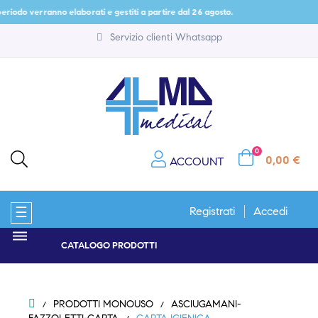
riodo verranno elaborati e gestiti a partire dal 26 agosto.
Servizio clienti Whatsapp
0
0,00 €
ACCOUNT
navigazione
☰
Registrati
Accedi
Toggle
CATALOGO PRODOTTI
PRODOTTI MONOUSO
ASCIUGAMANI-