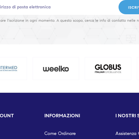
ISCRI
are l'iscrizione in ogni momento. A questo scopo, cerca le info di contatto nelle n
COUNT
INFORMAZIONI
I NOSTRI 
Come Ordinare
Assistenza C