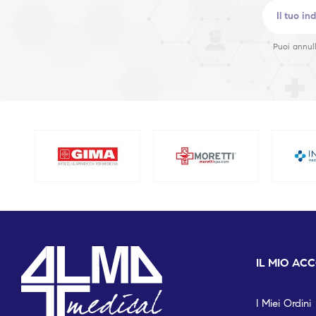
Puoi annull
IL MIO AC
I Miei Ordini