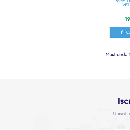
GIMA 
VET
19
C
Mostrando 1-
Isc
Unisciti