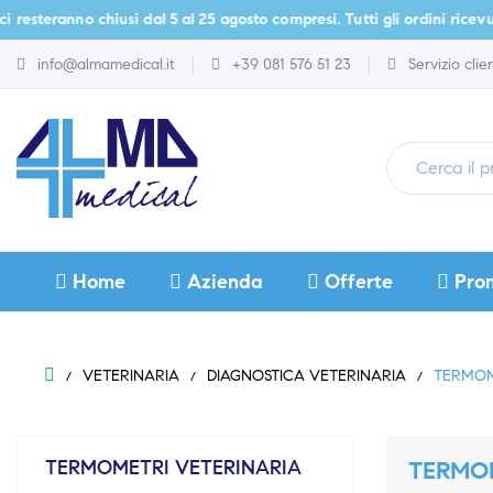
steranno chiusi dal 5 al 25 agosto compresi. Tutti gli ordini ricevuti d
info@almamedical.it
+39 081 576 51 23
Servizio cli
Home
Azienda
Offerte
Pro
VETERINARIA
DIAGNOSTICA VETERINARIA
TERMOM
TERMOMETRI VETERINARIA
TERMOM