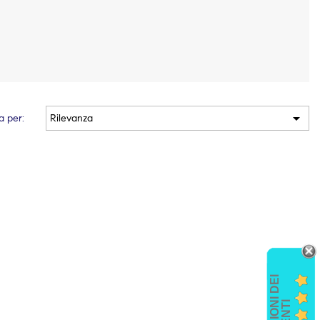

a per:
Rilevanza