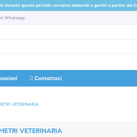
urante questo periodo verranno elaborati e gestiti a partire dal 26 agos
enti Whatsapp
mozioni
Contattaci
ETRI VETERINARIA
ETRI VETERINARIA