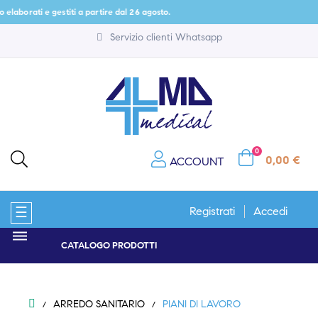
 e gestiti a partire dal 26 agosto.
Servizio clienti Whatsapp
0
0,00 €
ACCOUNT
navigazione
☰
Registrati
Accedi
Toggle
CATALOGO PRODOTTI
ARREDO SANITARIO
PIANI DI LAVORO