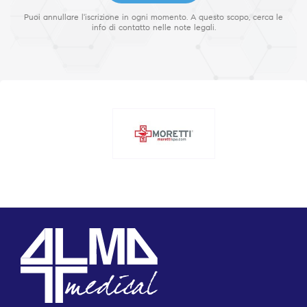
Puoi annullare l'iscrizione in ogni momento. A questo scopo, cerca le
info di contatto nelle note legali.